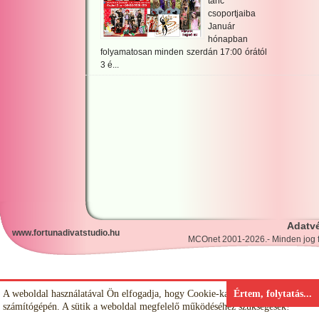
tánc
csoportjaiba
Január
hónapban
folyamatosan minden szerdán 17:00 órától
3 é...
Adatvé
www.fortunadivatstudio.hu
MCOnet 2001-2026.- Minden jog f
why
not
A weboldal használatával Ön elfogadja, hogy Cookie-kat (sütiket) tároljunk
Értem, folytatás...
számítógépén. A sütik a weboldal megfelelő működéséhez szükségesek!