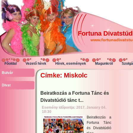
Fortuna Divatstúd
www.fortunadivatstu
Főoldal
Vezető hírek
Hírek, események
Magunkról
Szolgá
Bulvár
Címke: Miskolc
Divat
Beiratkozás a Fortuna Tánc és
Divatstúdió tánc t...
Esemény időpontja: 2017. January 04.
10:30
Beiratkozás a
Fortuna Tánc
és Divatstúdió