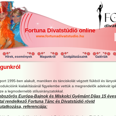
Fortuna Divatstúdió online
www.fortunadivatstudio.hu
Hírek, események
Magunkról
Szolgáltatásaink
Galériák
gunkról
port 1995-ben alakult, manöken és tánciskolát végzett fiúkból és lányo
Produkcióink kialakításánál figyelembe vettük a megrendelők adekvát igé
ze a legmodernebb stílusirányzatokkal.
bbszörös Európa-Bajnok és Miskolci Gyémánt Díjas 15 éve
tal rendelkező
Fortuna Tánc és Divatstúdió
rövid
tatkozása, referenciája: