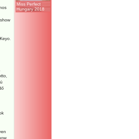
replica
.useful
Miss Perfect
ámos
Hungary 2018
source
 show
replica
rolex
.best
 Keyo.
quality
https://replicacopy.
to
.
the
tto,
sú
website
dő
https://replicakonst
out
ok
https://replicasuhr.d
replica-
yen
watches.cc
.find
show