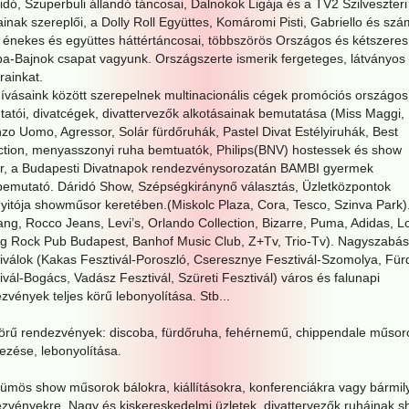
idó, Szuperbuli állandó táncosai, Dalnokok Ligája és a TV2 Szilveszteri
inak szereplői, a Dolly Roll Együttes, Komáromi Pisti, Gabriello és sz
 énekes és együttes háttértáncosai, többszörös Országos és kétszeres
a-Bajnok csapat vagyunk. Országszerte ismerik fergeteges, látványos
rainkat.
vásaink között szerepelnek multinacionális cégek promóciós országos
atói, divatcégek, divattervezők alkotásainak bemutatása (Miss Maggi,
zo Uomo, Agressor, Solár fürdőruhák, Pastel Divat Estélyiruhák, Best
ction, menyasszonyi ruha bemtuatók, Philips(BNV) hostessek és show
r, a Budapesti Divatnapok rendezvénysorozatán BAMBI gyermek
bemutató. Dáridó Show, Szépségkiránynő választás, Üzletközpontok
itója showműsor keretében.(Miskolc Plaza, Cora, Tesco, Szinva Park)
ng, Rocco Jeans, Levi’s, Orlando Collection, Bizarre, Puma, Adidas, Lo
ng Rock Pub Budapest, Banhof Music Club, Z+Tv, Trio-Tv). Nagyszabá
iválok (Kakas Fesztivál-Poroszló, Cseresznye Fesztivál-Szomolya, Für
ivál-Bogács, Vadász Fesztivál, Szüreti Fesztivál) város és falunapi
zvények teljes körű lebonyolítása. Stb...
örű rendezvények: discoba, fürdőruha, fehérnemű, chippendale műsor
ezése, lebonyolítása.
ümös show műsorok bálokra, kiállításokra, konferenciákra vagy bármil
zvényekre. Nagy és kiskereskedelmi üzletek, divattervezők ruháinak 