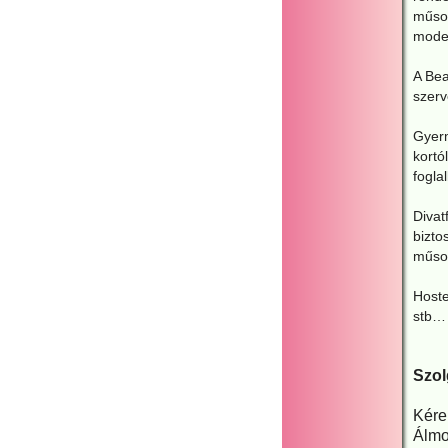
műsor
model
A Bea
szerv
Gyerm
kortó
foglal
Divat
bizto
műsor
Hoste
stb…
Szol
Kére
Álmo