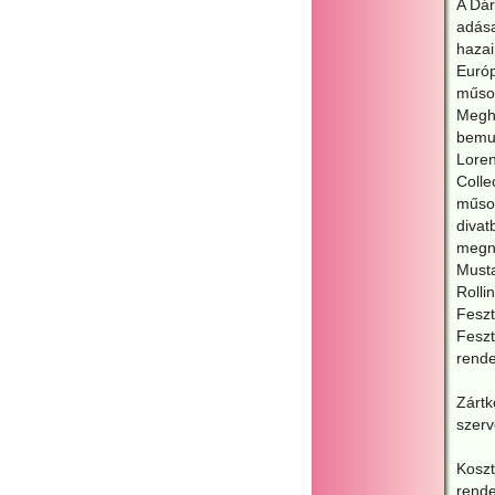
A Dár
adása
hazai
Európ
műso
Meghí
bemut
Loren
Colle
műso
divat
megny
Musta
Rolli
Feszt
Feszt
rende
Zártk
szerv
Koszt
rende