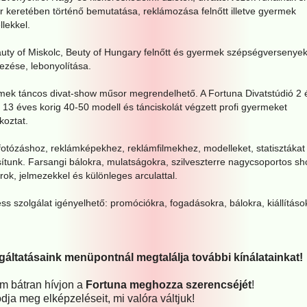
 keretében történő bemutatása, reklámozása felnőtt illetve gyermek
lekkel.
uty of Miskolc, Beuty of Hungary felnőtt és gyermek szépségversenye
ezése, lebonyolítása.
ek táncos divat-show műsor megrendelhető. A Fortuna Divatstúdió 2 
l 13 éves korig 40-50 modell és tánciskolát végzett profi gyermeket
koztat.
fotózáshoz, reklámképekhez, reklámfilmekhez, modelleket, statisztákat
sítunk. Farsangi bálokra, mulatságokra, szilveszterre nagycsoportos s
ok, jelmezekkel és különleges arculattal.
ss szolgálat igényelhető: promóciókra, fogadásokra, bálokra, kiállításo
gáltatásaink menüpontnál megtalálja további kínálatainkat!
m bátran hívjon a
Fortuna meghozza szerencséjét
!
dja meg elképzeléseit, mi valóra váltjuk!