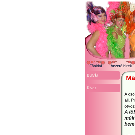
Főoldal
Vezető hírek
Bulvár
Ma
Divat
A cso
áll. 
ötvöz
A tö
múlt
bemu