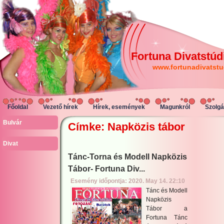
Fortuna Divatstúd
www.fortunadivatstu
Főoldal
Vezető hírek
Hírek, események
Magunkról
Szolgá
Bulvár
Címke: Napközis tábor
Divat
Tánc-Torna és Modell Napközis
Tábor- Fortuna Div...
Esemény időpontja: 2020. May 14. 22:10
Tánc és Modell
Napközis
Tábor a
Fortuna Tánc