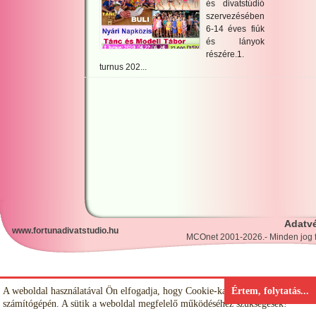
és divatstúdió
szervezésében
6-14 éves fiúk
és lányok
részére.1.
turnus 202...
Adatvé
www.fortunadivatstudio.hu
MCOnet 2001-2026.- Minden jog f
why
not
A weboldal használatával Ön elfogadja, hogy Cookie-kat (sütiket) tároljunk
Értem, folytatás...
számítógépén. A sütik a weboldal megfelelő működéséhez szükségesek!