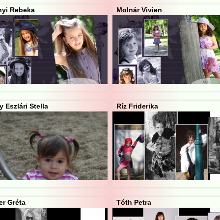
inyi Rebeka
Molnár Vivien
 Eszlári Stella
Ríz Friderika
er Gréta
Tóth Petra