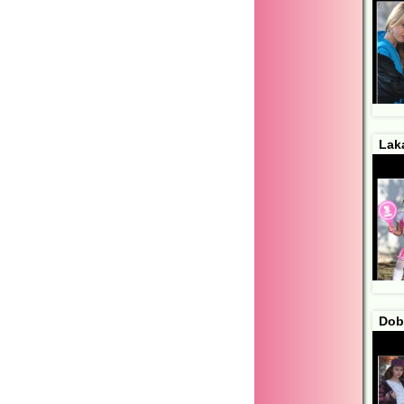
Laka
Dob