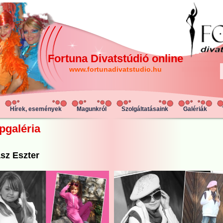
Fortuna Divatstúdió online
www.fortunadivatstudio.hu
Hírek, események
Magunkról
Szolgáltatásaink
Galériák
pgaléria
sz Eszter