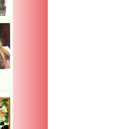
replica
.useful
source
replica
rolex
.best
quality
https://replicacopy.
to
the
website
https://replicakonst
out
https://replicasuhr.d
replica-
watches.cc
.find