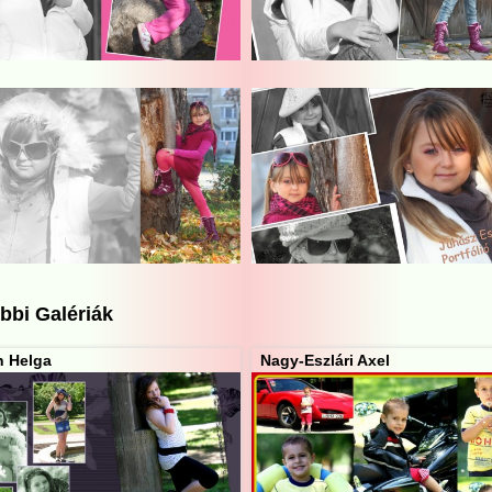
bbi Galériák
h Helga
Nagy-Eszlári Axel