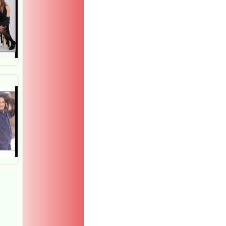
More
Here
fake
rolex
.Hot
https://rolexrolexwa