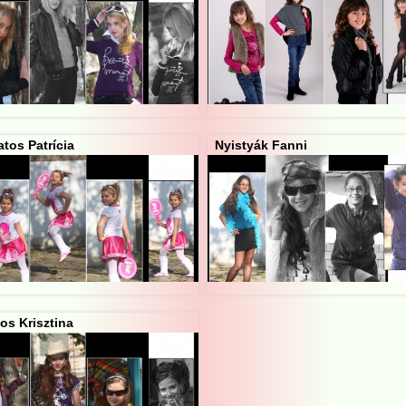
tos Patrícia
Nyistyák Fanni
os Krisztina