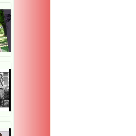
fake
watches
.other
https://replicawatche
rolex.org
.design
replica
rolex
.see
richardmille.work
.se
page
replica
rolex
.click
https://richardmille-
replica.com/
.resourc
richardmille-
replicawatches.com