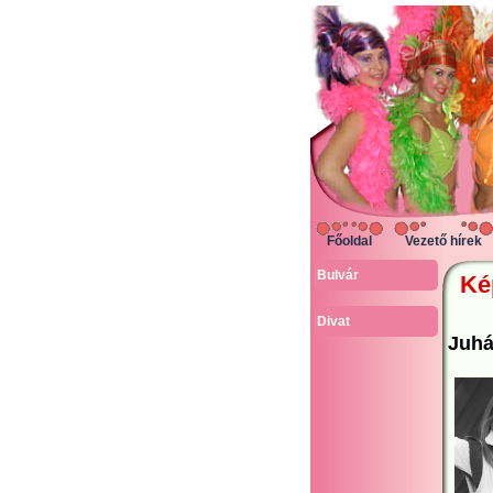
Főoldal
Vezető hírek
Bulvár
Ké
Divat
Juhá