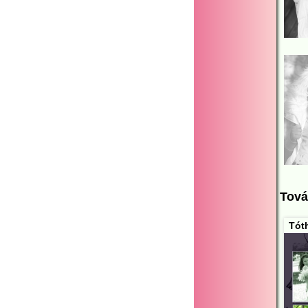
Tová
Tót