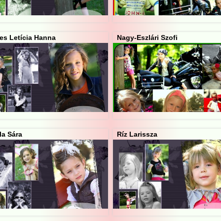
es Letícia Hanna
Nagy-Eszlári Szofi
la Sára
Ríz Larissza