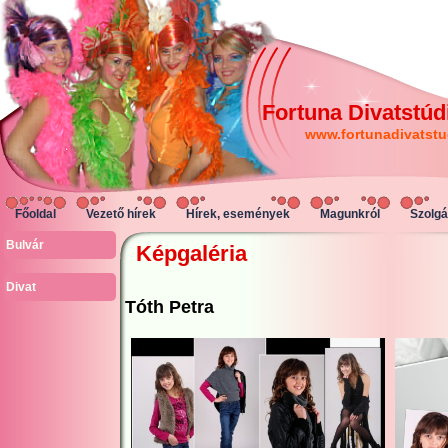
Fortuna Divatstúd
www.fortunadivatstu
Főoldal
Vezető hírek
Hírek, események
Magunkról
Szolgá
Bulvár
Képgaléria
Divat
Tóth Petra