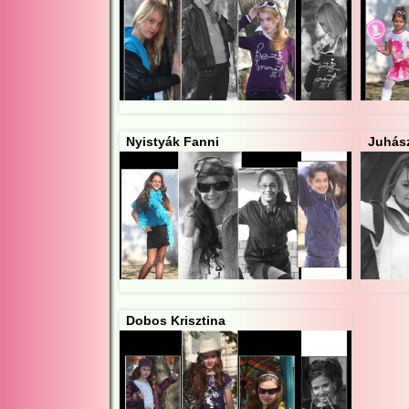
Nyistyák Fanni
Juhász
Dobos Krisztina