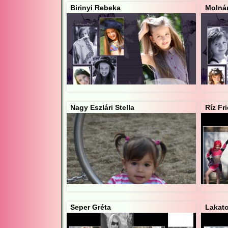
Birinyi Rebeka
Molnár
Nagy Eszlári Stella
Ríz Fr
Seper Gréta
Lakato