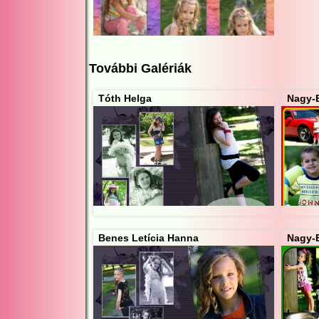
További Galériák
Tóth Helga
Nagy-E
Benes Letícia Hanna
Nagy-E