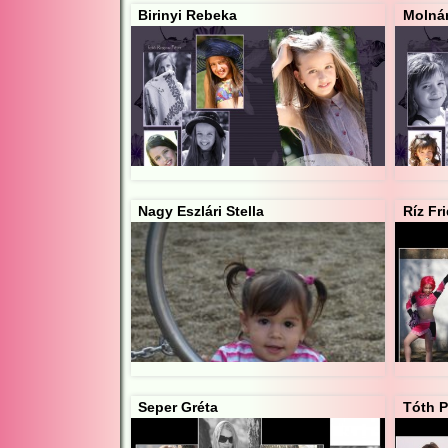
Birinyi Rebeka
Molnár
Nagy Eszlári Stella
Ríz Fr
Seper Gréta
Tóth P