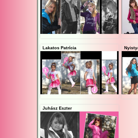
Lakatos Patrícia
Nyisty
Juhász Eszter