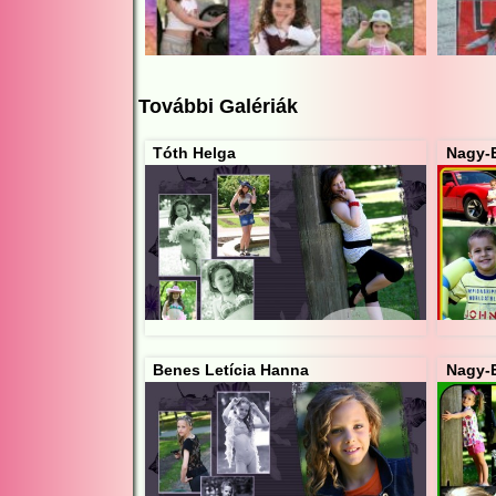
További Galériák
Tóth Helga
Nagy-E
Benes Letícia Hanna
Nagy-E